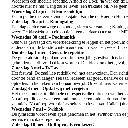
Wederom een speciale repetitie. Arnold de Boer. ‘ja wer een de
hoorde hier na het ‘Lang zal ze leven’ een traktatie bij. Nee ge
Woensdag 23 april – Klein is ook fijn
Een repetitie met een kleine delegatie. Familie de Boer en Hein 
Zaterdag 26 april – Koningsdag
Een dag eerder vanwege de zondag vieren we vandaag Koningsda
weer. De klassieke aubade op de haven en daarna terug naar M
Woensdag 30 april – Podiumplek
Ons was gevraagd om vloerbedekking te leggen en het podium op 
anders dan in de koude wintermaanden, nu was het zweten! Daar
Donderdag 1 mei – Generale repetitie
De generale stond gepland voor het bevrijdingsfestival. Iets la
gehouden dat dit vrij laat kon worden. Dat bleek ook het geval, 
Zaterdag 3 mei – D-Day
Het festival! De zaal liep redelijk vol met aanwezigen. Dan rich
door de band en zanger. Helaas, iedereen zat goed, behalve de 
optreden, in het teken van 80 jaar bevrijd! Onze filmers ware
Zondag 4 mei – Opdat wij niet vergeten
Het meest mooie, traditionele en respectvolle optreden van het 
Na afloop dit jaar weer een traditionele ceremonie in de Van Do
vaandels. Na afloop voor de bezoekers en leven van Hallelujah e
Woensdag 7 mei – Swithok
De lyrasectie wordt even apart genomen in het ‘swithok’ van d
serieuze muzikale repetitie.
Zaterdag 10 mei – Ontbijten als een keizer!