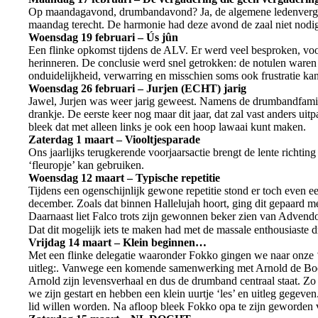
Op maandagavond, drumbandavond? Ja, de algemene ledenvergaderi
maandag terecht. De harmonie had deze avond de zaal niet nodi
Woensdag 19 februari – Ús jûn
Een flinke opkomst tijdens de ALV. Er werd veel besproken, vo
herinneren. De conclusie werd snel getrokken: de notulen waren
onduidelijkheid, verwarring en misschien soms ook frustratie 
Woensdag 26 februari – Jurjen (ECHT) jarig
Jawel, Jurjen was weer jarig geweest. Namens de drumbandfamilie
drankje. De eerste keer nog maar dit jaar, dat zal vast anders ui
bleek dat met alleen links je ook een hoop lawaai kunt maken.
Zaterdag 1 maart – Viooltjesparade
Ons jaarlijks terugkerende voorjaarsactie brengt de lente richt
‘fleuropje’ kan gebruiken.
Woensdag 12 maart – Typische repetitie
Tijdens een ogenschijnlijk gewone repetitie stond er toch even 
december. Zoals dat binnen Hallelujah hoort, ging dit gepaard 
Daarnaast liet Falco trots zijn gewonnen beker zien van Advendo,
Dat dit mogelijk iets te maken had met de massale enthousiaste
Vrijdag 14 maart – Klein beginnen…
Met een flinke delegatie waaronder Fokko gingen we naar onze ‘
uitleg:. Vanwege een komende samenwerking met Arnold de Boer 
Arnold zijn levensverhaal en dus de drumband centraal staat. Zo
we zijn gestart en hebben een klein uurtje ‘les’ en uitleg gege
lid willen worden. Na afloop bleek Fokko opa te zijn geworden