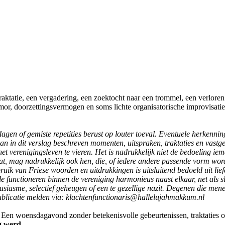
traktatie, een vergadering, een zoektocht naar een trommel, een verlore
humor, doorzettingsvermogen en soms lichte organisatorische improvisat
agen of gemiste repetities berust op louter toeval. Eventuele herkenning
n in dit verslag beschreven momenten, uitspraken, traktaties en vastg
het verenigingsleven te vieren. Het is nadrukkelijk niet de bedoeling ie
staat, mag nadrukkelijk ook hen, die, of iedere andere passende vorm wo
ruik van Friese woorden en uitdrukkingen is uitsluitend bedoeld uit lief
de functioneren binnen de vereniging harmonieus naast elkaar, net als 
housiasme, selectief geheugen of een te gezellige nazit. Degenen die m
blicatie melden via:
klachtenfunctionaris@hallelujahmakkum.nl
Een woensdagavond zonder betekenisvolle gebeurtenissen, traktaties o
g werd