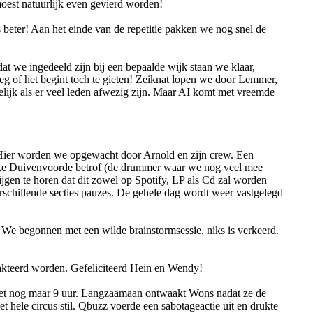
moest natuurlijk even gevierd worden!
beter! Aan het einde van de repetitie pakken we nog snel de
 we ingedeeld zijn bij een bepaalde wijk staan we klaar,
g of het begint toch te gieten! Zeiknat lopen we door Lemmer,
elijk als er veel leden afwezig zijn. Maar AI komt met vreemde
. Hier worden we opgewacht door Arnold en zijn crew. Een
Ineke Duivenvoorde betrof (de drummer waar we nog veel mee
gen te horen dat dit zowel op Spotify, LP als Cd zal worden
schillende secties pauzes. De gehele dag wordt weer vastgelegd
 We begonnen met een wilde brainstormsessie, niks is verkeerd.
trakteerd worden. Gefeliciteerd Hein en Wendy!
 het nog maar 9 uur. Langzaamaan ontwaakt Wons nadat ze de
hele circus stil. Qbuzz voerde een sabotageactie uit en drukte