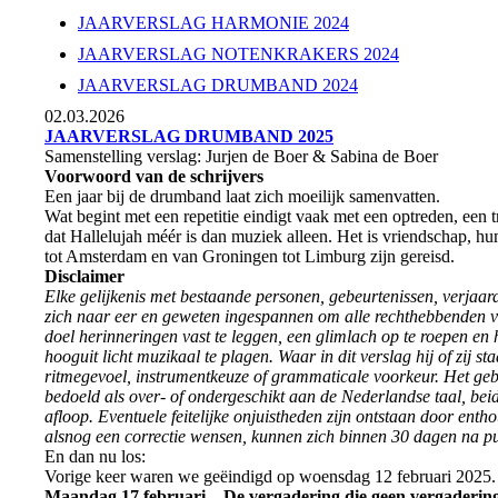
JAARVERSLAG HARMONIE 2024
JAARVERSLAG NOTENKRAKERS 2024
JAARVERSLAG DRUMBAND 2024
02.03.2026
JAARVERSLAG DRUMBAND 2025
Samenstelling verslag: Jurjen de Boer & Sabina de Boer
Voorwoord van de schrijvers
Een jaar bij de drumband laat zich moeilijk samenvatten.
Wat begint met een repetitie eindigt vaak met een optreden, een 
dat Hallelujah méér is dan muziek alleen. Het is vriendschap, 
tot Amsterdam en van Groningen tot Limburg zijn gereisd.
Disclaimer
Elke gelijkenis met bestaande personen, gebeurtenissen, verjaard
zich naar eer en geweten ingespannen om alle rechthebbenden va
doel herinneringen vast te leggen, een glimlach op te roepen en 
hooguit licht muzikaal te plagen.
Waar in dit verslag hij of zij 
ritmegevoel, instrumentkeuze of grammaticale voorkeur.
Het geb
bedoeld als over- of ondergeschikt aan de Nederlandse taal, bei
afloop.
Eventuele feitelijke onjuistheden zijn ontstaan door ent
alsnog een correctie wensen, kunnen zich binnen 30 dagen na pu
En dan nu los:
Vorige keer waren we geëindigd op woensdag 12 februari 2025. 
Maandag 17 februari – De vergadering die geen vergaderin