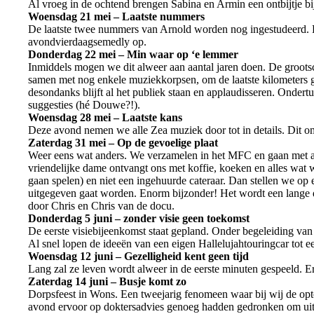
Al vroeg in de ochtend brengen Sabina en Armin een ontbijtje bij
Woensdag 21 mei – Laatste nummers
De laatste twee nummers van Arnold worden nog ingestudeerd. Da
avondvierdaagsemedly op.
Donderdag 22 mei – Min waar op ‘e lemmer
Inmiddels mogen we dit alweer aan aantal jaren doen. De groots
samen met nog enkele muziekkorpsen, om de laatste kilometers g
desondanks blijft al het publiek staan en applaudisseren. Ondert
suggesties (hé Douwe?!).
Woensdag 28 mei – Laatste kans
Deze avond nemen we alle Zea muziek door tot in details. Dit 
Zaterdag 31 mei – Op de gevoelige plaat
Weer eens wat anders. We verzamelen in het MFC en gaan met aut
vriendelijke dame ontvangt ons met koffie, koeken en alles wat
gaan spelen) en niet een ingehuurde cateraar. Dan stellen we o
uitgegeven gaat worden. Enorm bijzonder! Het wordt een lange d
door Chris en Chris van de docu.
Donderdag 5 juni – zonder visie geen toekomst
De eerste visiebijeenkomst staat gepland. Onder begeleiding van
Al snel lopen de ideeën van een eigen Hallelujahtouringcar tot
Woensdag 12 juni – Gezelligheid kent geen tijd
Lang zal ze leven wordt alweer in de eerste minuten gespeeld. E
Zaterdag 14 juni – Busje komt zo
Dorpsfeest in Wons. Een tweejarig fenomeen waar bij wij de op
avond ervoor op doktersadvies genoeg hadden gedronken om uitdro