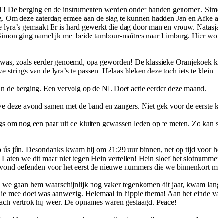
! De berging en de instrumenten werden onder handen genomen. Simo
 Om deze zaterdag ermee aan de slag te kunnen hadden Jan en Afke al
e lyra’s gemaakt Er is hard gewerkt die dag door man en vrouw. Natasja
. Simon ging namelijk met beide tambour-maîtres naar Limburg. Hier wo
ko was, zoals eerder genoemd, opa geworden! De klassieke Oranjekoek
strings van de lyra’s te passen. Helaas bleken deze toch iets te klein.
an de berging. Een vervolg op de NL Doet actie eerder deze maand.
e deze avond samen met de band en zangers. Niet gek voor de eerste ke
 om nog een paar uit de kluiten gewassen leden op te meten. Zo kan s
ús jûn. Desondanks kwam hij om 21:29 uur binnen, net op tijd voor het
Laten we dit maar niet tegen Hein vertellen! Hein sloef het slotnumme
ond oefenden voor het eerst de nieuwe nummers die we binnenkort met
we gaan hem waarschijnlijk nog vaker tegenkomen dit jaar, kwam lang
 die mee doet was aanwezig. Helemaal in hippie thema! Aan het einde v
ach vertrok hij weer. De opnames waren geslaagd. Peace!