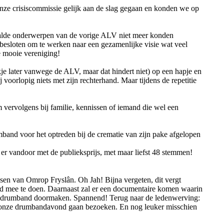
nze crisiscommissie gelijk aan de slag gegaan en konden we op
aalde onderwerpen van de vorige ALV niet meer konden
besloten om te werken naar een gezamenlijke visie wat veel
e mooie vereniging!
kje later vanwege de ALV, maar dat hindert niet) op een hapje en
 voorlopig niets met zijn rechterhand. Maar tijdens de repetitie
 vervolgens bij familie, kennissen of iemand die wel een
mband voor het optreden bij de crematie van zijn pake afgelopen
 er vandoor met de publieksprijs, met maar liefst 48 stemmen!
sen van Omrop Fryslân. Oh Jah! Bijna vergeten, dit vergt
d mee te doen. Daarnaast zal er een documentaire komen waarin
 als drumband doormaken. Spannend! Terug naar de ledenwerving:
paar onze drumbandavond gaan bezoeken. En nog leuker misschien