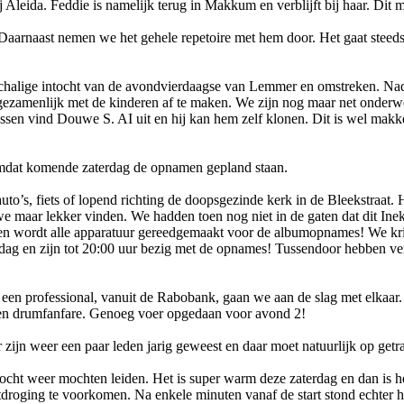
 Aleida. Feddie is namelijk terug in Makkum en verblijft bij haar. Dit 
arnaast nemen we het gehele repetoire met hem door. Het gaat steeds 
chalige intocht van de avondvierdaagse van Lemmer en omstreken. Nadat
ezamenlijk met de kinderen af te maken. We zijn nog maar net onderwe
ussen vind Douwe S. AI uit en hij kan hem zelf klonen. Dit is wel makk
omdat komende zaterdag de opnamen gepland staan.
o’s, fiets of lopend richting de doopsgezinde kerk in de Bleekstraat
 we maar lekker vinden. We hadden toen nog niet in de gaten dat dit 
p en wordt alle apparatuur gereedgemaakt voor de albumopnames! We krij
ag en zijn tot 20:00 uur bezig met de opnames! Tussendoor hebben ver
 een professional, vanuit de Rabobank, gaan we aan de slag met elkaar.
 een drumfanfare. Genoeg voer opgedaan voor avond 2!
r zijn weer een paar leden jarig geweest en daar moet natuurlijk op ge
tocht weer mochten leiden. Het is super warm deze zaterdag en dan is
ging te voorkomen. Na enkele minuten vanaf de start stond echter het 