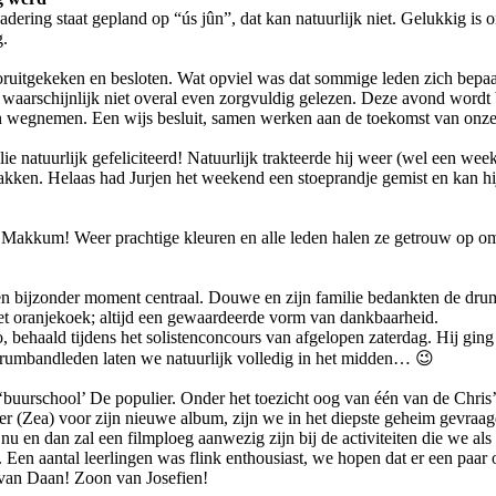
ng staat gepland op “ús jûn”, dat kan natuurlijk niet. Gelukkig is o
g.
oruitgekeken en besloten. Wat opviel was dat sommige leden zich bep
 waarschijnlijk niet overal even zorgvuldig gelezen. Deze avond wordt 
kan wegnemen. Een wijs besluit, samen werken aan de toekomst van onz
 natuurlijk gefeliciteerd! Natuurlijk trakteerde hij weer (wel een wee
tpakken. Helaas had Jurjen het weekend een stoeprandje gemist en kan hij
ing Makkum! Weer prachtige kleuren en alle leden halen ze getrouw op om
een bijzonder moment centraal. Douwe en zijn familie bedankten de dru
met oranjekoek; altijd een gewaardeerde vorm van dankbaarheid.
 behaald tijdens het solistenconcours van afgelopen zaterdag. Hij ging
 drumbandleden laten we natuurlijk volledig in het midden… 😉
buurschool’ De populier. Onder het toezicht oog van één van de Chris’
(Zea) voor zijn nieuwe album, zijn we in het diepste geheim gevraag
 nu en dan zal een filmploeg aanwezig zijn bij de activiteiten die we
ven. Een aantal leerlingen was flink enthousiast, we hopen dat er een 
 van Daan! Zoon van Josefien!