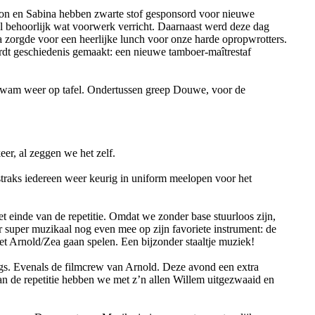
n en Sabina hebben zwarte stof gesponsord voor nieuwe
 behoorlijk wat voorwerk verricht. Daarnaast werd deze dag
 zorgde voor een heerlijke lunch voor onze harde opropwrotters.
rdt geschiedenis gemaakt: een nieuwe tamboer-maîtrestaf
 kwam weer op tafel. Ondertussen greep Douwe, voor de
er, al zeggen we het zelf.
traks iedereen weer keurig in uniform meelopen voor het
 einde van de repetitie. Omdat we zonder base stuurloos zijn,
r super muzikaal nog even mee op zijn favoriete instrument: de
 Arnold/Zea gaan spelen. Een bijzonder staaltje muziek!
s. Evenals de filmcrew van Arnold. Deze avond een extra
an de repetitie hebben we met z’n allen Willem uitgezwaaid en