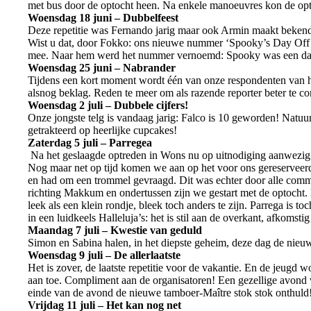
met bus door de optocht heen. Na enkele manoeuvres kon de optoc
Woensdag 18 juni – Dubbelfeest
Deze repetitie was Fernando jarig maar ook Armin maakt bekend t
Wist u dat, door Fokko: ons nieuwe nummer ‘Spooky’s Day Off
mee. Naar hem werd het nummer vernoemd: Spooky was een day
Woensdag 25 juni – Nabrander
Tijdens een kort moment wordt één van onze respondenten van het
alsnog beklag. Reden te meer om als razende reporter beter te c
Woensdag 2 juli – Dubbele cijfers!
Onze jongste telg is vandaag jarig: Falco is 10 geworden! Natuu
getrakteerd op heerlijke cupcakes!
Zaterdag 5 juli – Parregea
Na het geslaagde optreden in Wons nu op uitnodiging aanwezig in
Nog maar net op tijd komen we aan op het voor ons gereserveerd
en had om een trommel gevraagd. Dit was echter door alle commu
richting Makkum en ondertussen zijn we gestart met de optocht.
leek als een klein rondje, bleek toch anders te zijn. Parrega is 
in een luidkeels Halleluja’s: het is stil aan de overkant, afkomst
Maandag 7 juli – Kwestie van geduld
Simon en Sabina halen, in het diepste geheim, deze dag de nieu
Woensdag 9 juli – De allerlaatste
Het is zover, de laatste repetitie voor de vakantie. En de jeugd 
aan toe. Compliment aan de organisatoren! Een gezellige avond 
einde van de avond de nieuwe tamboer-Maître stok stok onthuld
Vrijdag 11 juli – Het kan nog net