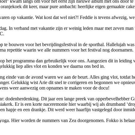
 Boer’ kwam langs om voor het eerst zijn nieuwe album met ons door te
en oranjekoek dit keer, maar pure ambacht: heerlijke eigen gemaakte cake
waren op vakantie. Wat kost dat wel niet?! Feddie is tevens afwezig, we
g. In verband met vakantie zijn er weinig leden maar met zeven man
FC.
te bouwen voor het bevrijdingsfestival in de sporthal. Hallelujah wa
na repetitie waarin we alle nummers voor het festival nog doornamen.
ter op het programma dan gebruikelijk voor ons. Aangezien dit in leid
gelukkig liep alles vlot en konden we daarna ons bed in.
ting einde van de avond waren we aan de beurt. Alles ging vlot, totdat
zanger. Gelukkig wist Arie dit snel te corrigeren en begonnen we opni
n tevens weer aanwezig om opnames te maken voor de docu!
jaar: dodenherdenking. Dit jaar een lange preek van opperbevelhebber 
niakerk. Er is een korte naceremonie hier waarbij wij als drumband ‘d
en hapje en een drankje. Dit werd weer haarfijn vastgelegd door inmid
e yoga. Hier worden de nummers van Zea doorgenomen. Fokko is helaas