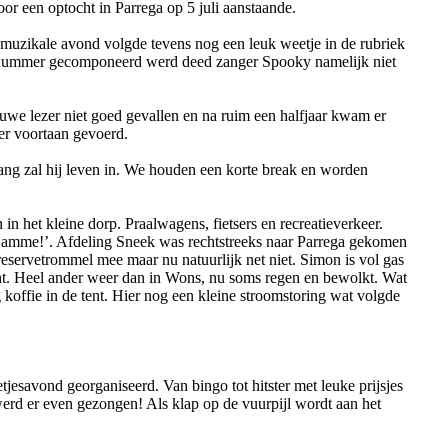
r een optocht in Parrega op 5 juli aanstaande.
 muzikale avond volgde tevens nog een leuk weetje in de rubriek
t nummer gecomponeerd werd deed zanger Spooky namelijk niet
uwe lezer niet goed gevallen en na ruim een halfjaar kwam er
mer voortaan gevoerd.
Lang zal hij leven in. We houden een korte break en worden
 het kleine dorp. Praalwagens, fietsers en recreatieverkeer.
rjamme!’. Afdeling Sneek was rechtstreeks naar Parrega gekomen
servetrommel mee maar nu natuurlijk net niet. Simon is vol gas
ht. Heel ander weer dan in Wons, nu soms regen en bewolkt. Wat
g koffie in de tent. Hier nog een kleine stroomstoring wat volgde
tjesavond georganiseerd. Van bingo tot hitster met leuke prijsjes
rd er even gezongen! Als klap op de vuurpijl wordt aan het