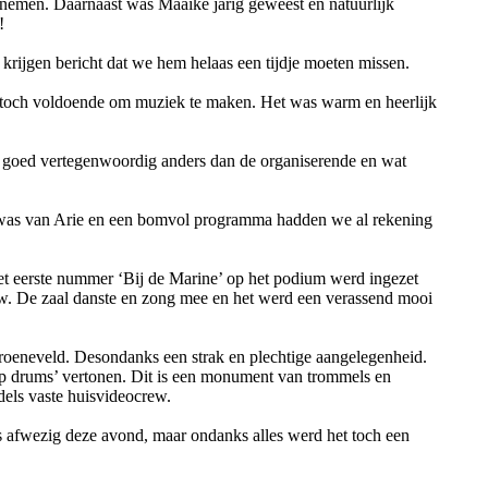
 nemen. Daarnaast was Maaike jarig geweest en natuurlijk
!
 krijgen bericht dat we hem helaas een tijdje moeten missen.
 toch voldoende om muziek te maken. Het was warm en heerlijk
s goed vertegenwoordig anders dan de organiserende en wat
ing was van Arie en een bomvol programma hadden we al rekening
 het eerste nummer ‘Bij de Marine’ op het podium werd ingezet
euw. De zaal danste en zong mee en het werd een verassend mooi
Groeneveld. Desondanks een strak en plechtige aangelegenheid.
rop drums’ vertonen. Dit is een monument van trommels en
dels vaste huisvideocrew.
 afwezig deze avond, maar ondanks alles werd het toch een