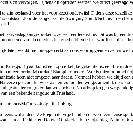
ht zich vervolgen. Tijdens dit optreden werden we direct gevraagd voo
e zijn geslaagd voor het voortgezet onderwijs! Tijdens deze gezellige
’ is ontstaan door de zanger van de Swinging Soul Machine. Toen he
 off.
 jaarverslag aangesproken over een eerdere editie. Dit was bij een tro
ommuniceren zodat eenieder zich goed erbij voelt, er wordt een disclai
rlijk laten we dit niet onopgemerkt aan ons voorbij gaan en zetten we 
 Parrega. Bij aankomst een opmerkelijke gebeurtenis: een file midden in
e parkeerterrein. Maar dan! Stampij, rumoer: ‘Wer is mien trommel fe
nicatie heen niet omgezet naar daden. Normaal hebben we altijd een re
 Halverwege sloot hij weer aan en voltooiden we gezamenlijk de optoc
toch uitgestrekter en groter dan we dachten. Na afloop kregen we gelukki
ig van een bekende zangduo uit Friesland.
we tamboer-Maître stok op uit Limburg.
wou eens wat anders. Ze kregen de vrije hand en er werd een heuse spelle
want Jan en Feddie en Douwe O. vierden hun verjaardag. Natuurlijk we
!