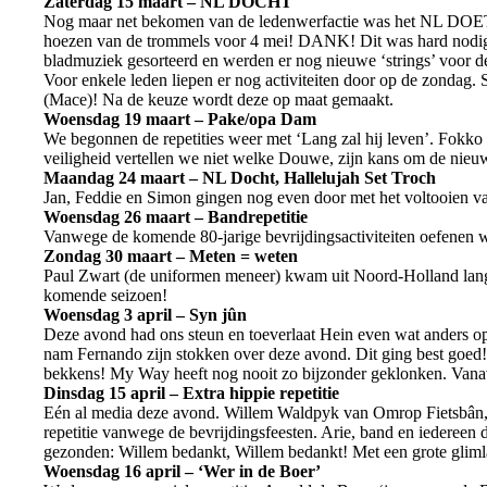
Zaterdag 15 maart – NL DOCHT
Nog maar net bekomen van de ledenwerfactie was het NL DOET
hoezen van de trommels voor 4 mei! DANK! Dit was hard nodig.
bladmuziek gesorteerd en werden er nog nieuwe ‘strings’ voor d
Voor enkele leden liepen er nog activiteiten door op de zondag
(Mace)! Na de keuze wordt deze op maat gemaakt.
Woensdag 19 maart – Pake/opa Dam
We begonnen de repetities weer met ‘Lang zal hij leven’. Fok
veiligheid vertellen we niet welke Douwe, zijn kans om de nieuwe 
Maandag 24 maart – NL Docht, Hallelujah Set Troch
Jan, Feddie en Simon gingen nog even door met het voltooien v
Woensdag 26 maart – Bandrepetitie
Vanwege de komende 80-jarige bevrijdingsactiviteiten oefenen w
Zondag 30 maart – Meten = weten
Paul Zwart (de uniformen meneer) kwam uit Noord-Holland langs
komende seizoen!
Woensdag 3 april – Syn jûn
Deze avond had ons steun en toeverlaat Hein even wat anders op 
nam Fernando zijn stokken over deze avond. Dit ging best goed! 
bekkens! My Way heeft nog nooit zo bijzonder geklonken. Vanav
Dinsdag 15 april – Extra hippie repetitie
Eén al media deze avond. Willem Waldpyk van Omrop Fietsbân, 
repetitie vanwege de bevrijdingsfeesten. Arie, band en iedereen
gezonden: Willem bedankt, Willem bedankt! Met een grote gliml
Woensdag 16 april – ‘Wer in de Boer’