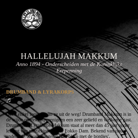
HALLELUJAH
MAKKUM
Anno 1894 - Onderscheiden met de Koninklijke
Erepenning
DRUMBAND & LYRAKORPS
Geen enkel feestje gaan ze uit de weg! Drumband Makkum is in
de wijde omtrek, bij menigeen een zeer geliefd en welkome gast.
Drumband / Lyrakorps Makkum staat al meer dan 45 jaar onder
leiding van muziekinstructeur Fokko Dam. Bekend van onder
andere de 'Zware Jongens' én 'Fokko met de bordjes'.