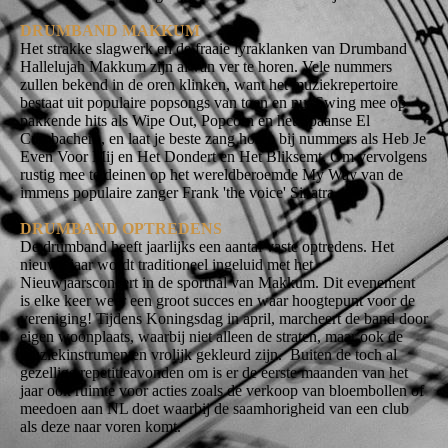
DRUMBAND MAKKUM
Het strakke slagwerk en de fraaie lyraklanken van Drumband
Hallelujah Makkum zijn al van ver te horen. Vele nummers
zullen bekend in de oren klinken, want het muziekrepertoire
bestaat uit populaire popsongs van toen en nu. Swing mee op
pakkende hits als Wipe Out, Popcorn en het Spaanse El
Cumbachero, en laat je beste zang horen bij nummers als Heb Je
Even Voor Mij en Het Dondert en Het Bliksemt. Om vervolgens
rustig mee te deinen op het wereldberoemde My Way van de
immens populaire zanger Frank 'the voice' Sinatra.
DRUMBAND OPTREDENS
De drumband heeft jaarlijks een aantal vaste optredens. Het
nieuwe jaar wordt traditioneel ingeluid met het
Nieuwjaarsconcert in de sporthal van Makkum. Dit evenement
is elke keer weer een groot succes en waar hoogtepunt voor de
vereniging! Tijdens Koningsdag in april, marcheert de band door
eigen woonplaats, waarbij niet alleen de straten, maar ook de
muziekinstrumenten vrolijk gekleurd zijn. Buiten de toch al
gezellige repetitieavonden om is er de eerste maanden van het
jaar ook ruimte voor acties zoals de verkoop van bloembollen of
meedoen aan NL doet waarbij de saamhorigheid van een club
als deze naar voren komt.