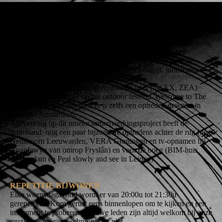
Op 4 mei vindt de indrukwekkende dodenherdenking plaats, om
vervolgens halverwege mei voor blije kindergezichtjes te zorgen
tijdens de gezellige Avondvierdaagse. De Makkumer Merke in
juli en 2-jaarlijkse Visserijdagen in augustus mogen ook zeker
niet aan het lijstje ontbreken, niet te vergeten het Sinterklaasfeest
en Sintwilledei einde van elk jaar. Tussendoor wordt het
tamboer- en lyrakorps regelmatig uitgenodigd voor overige
feestjes en evenementen. Denk aan verjaardagen, jubileums,
dorpsfeesten en Makkumer Leugenbollepop.
Door het contact met oud lid Arnold de boer (the EX, ZEA)
stond de band in 2017 op het outdoor festival 'Welcome to The
Village' in Leeuwarden en er is zelfs een optreden geweest in
Paradiso Amsterdam.
Als vervolg op dit unieke samenwerkingsproject heeft de
drumband nog een paar bijzondere optredens achter de rug (de
Neushoorn Leeuwarden, VERA Groningen en tv-opnamen bij
Noardewyn van omrop Fryslân) en voor de boeg (BIM-huis
Amsterdam en Peal slowly and see in Leiden)
REPETITIE BIJWONEN
Elke woensdagavond wordt er van 20:00u tot 21:30u
gerepeteerd. Kom gerust eens binnenlopen om te kijken en een
instrument te proberen. Nieuwe leden zijn altijd welkom bij onze
muziekvereniging, schroom dus niet.